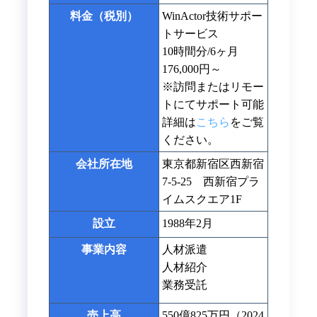
料金（税別）
WinActor技術サポー
トサービス
10時間分/6ヶ月
176,000円～
※訪問またはリモー
トにてサポート可能
詳細は
こちら
をご覧
ください。
会社所在地
東京都新宿区西新宿
7-5-25 西新宿プラ
イムスクエア1F
設立
1988年2月
事業内容
人材派遣
人材紹介
業務受託
売上高
550億825万円（2024