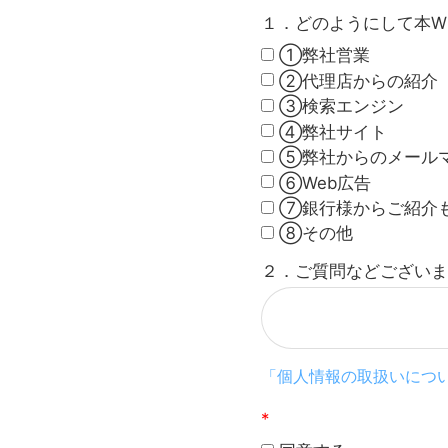
。
１．どのようにして本Wi
①弊社営業
②代理店からの紹介
③検索エンジン
④弊社サイト
⑤弊社からのメール
⑥Web広告
⑦銀行様からご紹介も
⑧その他
２．ご質問などござい
「個人情報の取扱いにつ
*