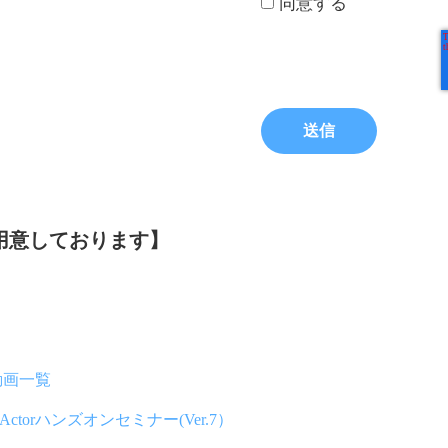
同意する
用意しております】
動画一覧
orハンズオンセミナー(Ver.7）