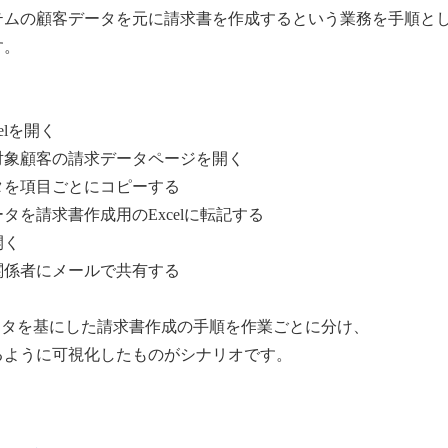
テムの顧客データを元に請求書を作成するという業務を手順と
す。
く
elを開く
対象顧客の請求データページを開く
タを項目ごとにコピーする
タを請求書作成用のExcelに転記する
開く
関係者にメールで共有する
ータを基にした請求書作成の手順を作業ごとに分け、
るように可視化したものがシナリオです。